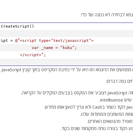
מא לבחירה לא נכונה של כלי:
CreateScript()
ript =
@”<script type=
“
text/
javascript
“
>
var _name =
“
kuku
“
;
</script>”
;
משים את הדוגמא הזו היא על ידי כתיבת הסקריפט בתוך קובץ JavaScript.
חים כמה דברים:
intelli.
מות המשתנים והמתודות שלנו.
 מופרד מהנושאים האחרים.
 הקוד בצורה נוחה ממקומות שונים בקוד.