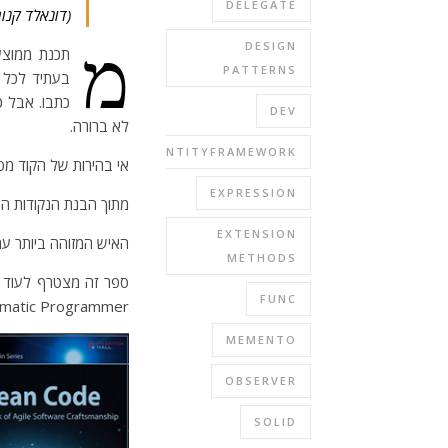
DELEGATE
(דונאלד קנות
מ
DESIGN
תכנת ממוצע
PATTERNS
כתבו. אבל כ
DEV
לא ברורה.
ENTITYFRAMEWORK
אי בהירות של הקוד מסת
EXPRESSION
מתוך הבנת הנקודות האלה 
EXTENSION
האיש המזוהה ביותר עם CLEAN CODE הוא רוברט מרטין המכונה ‘הדוד בוב’ בספרו בעל השם המפתיע CODE
METHODS
ספר זה מצטרף לעוד ס
FUNC
The Pragmatic Programmer ו  2
MEMENTO
OBSERVER
SOLID