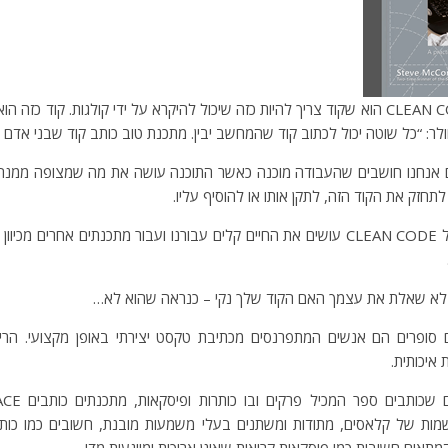
הרעיון הכללי של CLEAN CODE הוא שקוד צריך להיות כזה שיכול להיקרא על ידי קולגות. קוד
ולר: “כל שוטה יכול לכתוב קוד שהמחשב יבין. מתכנת טוב כותב קוד שבני אדם יכ
נחנו חושבים שהעבודה מוכנה כאשר התוכנה עושה את מה שמצופה ממנה, 
חזק את הקוד הזה, לתקן אותו או להוסיף עליו.
ולכן כאשר מקפידים על CLEAN CODE עושים את החיים קלים עבורנו ועבור מתכנתים אחרים
לא שאלת את עצמך האם הקוד שלך נקי – כנראה שהוא לא…
גם סופרים הם אנשים המתפרנסים מכתיבת טקסט יצירתי באופן מקצועי. הרי
איכותית.
שמות של קלאסים, מתודות ומשתנים בעלי משמעות מובנת, חשובים כמו כות
תאים חשובות כמו פיסקאות קריאות שאינן ארוכות ומייגעות מדי.