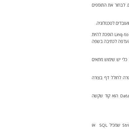
. לבחור את התוספים
ובדים לטכנולוגיה.
לכל טכנולוגיה יש את החסרונות שלה – גם אם מדובר בשפה אותה אנו יודעים הכי טוב. למשל: Linq-to-Sql הופכת להיות
כבות עם outer joins על אף שמדובר לכאורה על C# ויש לי העדפה לכתיבה בשפה
 כלי יש שימוש מתאים
 JavaScript בתוך HTML או להיפך, ניתן למצוא HTML גם בתוך SQL במטרה לחולל דף בצורה
יש אולי כמה יתרונות בשיטות האלה, אבל הרבה יותר חסרונות. קטע קוד שמתחבא בתוך הDataBase הוא קוד שקשה
הדוגמאות האלה לא כל כך נוראיות כמו הפעמים שבהם אתה מוצא בתוך C# משתנה מסוג String שמכיל SQL או