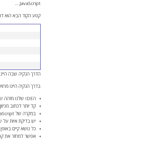
JavaScript….
קטע הקוד הבא הוא דוג
הדרך הנקיה שבה היינו ממ
בדרך הנקיה היינו מרווי
הIDE שלנו מזהה שזה JavaScript ו’צובע’ את הטקסט בצבעים המקילים על הקריאה.
קל יותר לכתוב מכיוון שיש sense
במקרה של JavaScript הקוד נשמר בCash ולא צריך לטעון אותו מחדש.
יש בדיקת איות על ש
כל נושא קיים באופן
אפשר למחזר את קטע