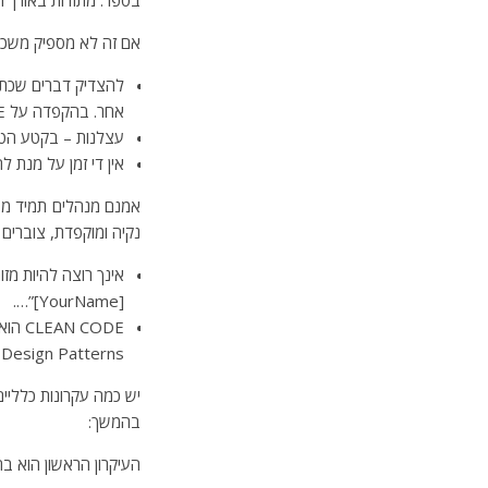
אם זה לא מספיק משכנע, אז
להצדיק דברים שכתבת
אחר. בהקפדה על CLEAN CODE קטנים הסיכויים שנמצא את עצמנו מגמגמים בהסברים.
עצלנות – בקטע הטו
אין די זמן על מנת ל
אמנם מנהלים תמיד מעד
נקיה ומוקפדת, צוברים מ
אינך רוצה להיות מז
[YourName]”….
 Design Patterns.
בהמשך:
העיקרון הראשון הוא בח