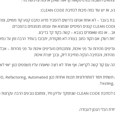
 יש עוד כמה סיבות לכתיבת CLEAN CODE:
 בעבר – לא אחת אנחנו נדרשים להסביר מדוע כתבנו קטע קוד מסויים, ומה ה
ב… או כמו שאומרים בצבא – קשה בקוד קל בדיבוג.
היות רשלן. אם הקוד כתוב בצורה לא מוקפדת, יתבזבז בעתיד הרבה זמן על נסיון 
יפים מהירות על פני איכות, ומתכנתים מעדיפים איכות על פני מהירות – אב
הירות, והכתיבה הנקיה מחייבת דיוק, ובכך יוצרת איכות.
והה עם קוד קשה לקריאה. אף אחד לא רוצה שיאמרו עליו משפטים כגון: “אוי לא
CLEAN CODE הוא תשתית ויסוד למתודולוגיות תכנות אחרות כגון: Automated
Testing,
יש כמה עקרונות כלליים לכתיבת CLEAN CODE שנתמקד עליהן מיד, ומתוכם נובעים הר
ירת הכלי הנכון לעבודה.