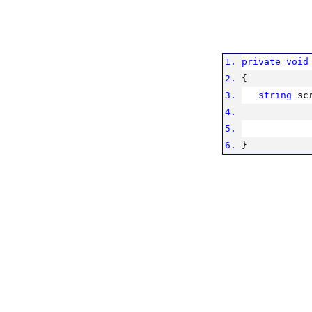
private void
{
string
sc
}