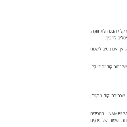
 כזה הוא קל להבנה ולתחזוקה.
ולים להבין”.
אך אנו נוטים לשכוח
 מכיוון שלכתוב קוד זה די קל,
 שכתיבת קוד מוקפד,
מתוך הקבלה לסופרים שכותבים ספר המכיל פרקים ובו כותרות ופיסקאות, מתכנתים כותבים NAMESPACE המכילים
רות ושמות של פרקים